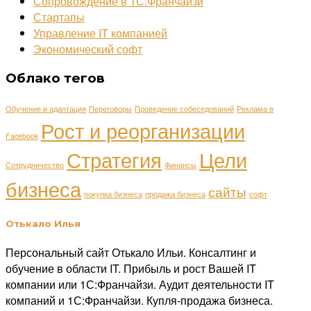
Сопровождение в 1С:Франчайзи
Стартапы
Управление IT компанией
Экономический софт
Облако тегов
Обучение и адаптация
Переговоры
Проведение собеседований
Реклама в
Рост и реорганизации
Facebook
Стратегия
Цели
Сотрудничество
Финансы
бизнеса
сайты
покупка бизнеса
продажа бизнеса
софт
Отькало Илья
Персональный сайт Отькало Ильи. Консалтинг и
обучение в области IT. Прибыль и рост Вашей IT
компании или 1С:Франчайзи. Аудит деятельности IT
компаний и 1С:Франчайзи. Купля-продажа бизнеса.